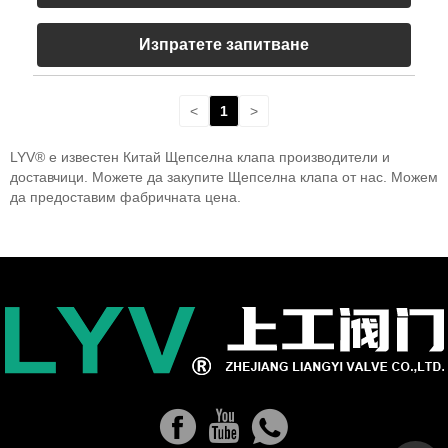
Изпратете запитване
<
1
>
LYV® е известен Китай Щепселна клапа производители и
доставчици. Можете да закупите Щепселна клапа от нас. Можем
да предоставим фабричната цена.