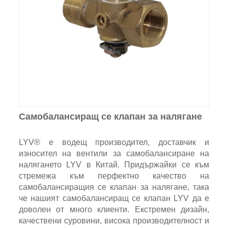
Самобалансиращ се клапан за налягане
LYV® е водещ производител, доставчик и
износител на вентили за самобалансиране на
налягането LYV в Китай. Придържайки се към
стремежа към перфектно качество на
самобалансиращия се клапан за налягане, така
че нашият самобалансиращ се клапан LYV да е
доволен от много клиенти. Екстремен дизайн,
качествени суровини, висока производителност и