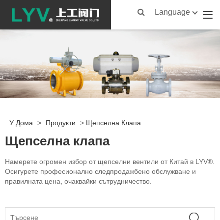
Language
У Дома
>
Продукти
>
Щепселна Клапа
Щепселна клапа
Намерете огромен избор от щепселни вентили от Китай в LYV®.
Осигурете професионално следпродажбено обслужване и
правилната цена, очаквайки сътрудничество.