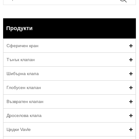
Продукти
Сферичен кран
Тънък клапан
Шибърна клапа
Глобусен клапан
Възвратен клапан
Дроселова клапа
Цедки Vavle