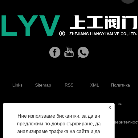
Links
Sitemap
RSS
XML
Политика
за
X
Ние използваме бисквитки, за да ви
поверителнос
предложим по-добро сърфиране, да
анализираме трафика на сайта и да