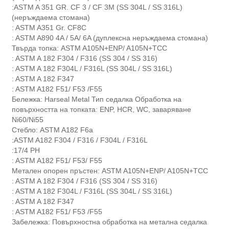
:ASTM A 351 GR. CF 3 / CF 3M (SS 304L / SS 316L)
(неръждаема стомана)
: ASTM A351 Gr. CF8C
: ASTM A890 4A / 5A/ 6A (дуплексна неръждаема стомана)
Твърда топка: ASTM A105N+ENP/ A105N+TCC
: ASTM A 182 F304 / F316 (SS 304 / SS 316)
: ASTM A 182 F304L / F316L (SS 304L / SS 316L)
: ASTM A 182 F347
: ASTM A182 F51/ F53 /F55
Бележка: Harseal Metal Тип седалка Обработка на
повърхността на топката: ENP, HCR, WC, заваряване
Ni60/Ni55
Стебло: ASTM A182 F6a
:ASTM A182 F304 / F316 / F304L / F316L
:17/4 PH
: ASTM A182 F51/ F53/ F55
Метален опорен пръстен: ASTM A105N+ENP/ A105N+TCC
: ASTM A 182 F304 / F316 (SS 304 / SS 316)
: ASTM A 182 F304L / F316L (SS 304L / SS 316L)
: ASTM A 182 F347
: ASTM A182 F51/ F53 /F55
Забележка: Повърхностна обработка на метална седалка