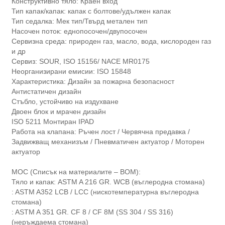
Конструктивно тяло: Краен вход
Тип капак/капак: капак с болтове/удължен капак
Тип седалка: Мек тип/Твърд метален тип
Насочен поток: еднопосочен/двупосочен
Сервизна среда: природен газ, масло, вода, кислороден газ
и др
Сервиз: SOUR, ISO 15156/ NACE MR0175
Неорганизирани емисии: ISO 15848
Характеристика: Дизайн за пожарна безопасност
Антистатичен дизайн
Стъбло, устойчиво на издухване
Двоен блок и мрачен дизайн
ISO 5211 Монтиран IPAD
Работа на клапана: Ръчен лост / Червячна предавка /
Задвижващ механизъм / Пневматичен актуатор / Моторен
актуатор
MOC (Списък на материалите – BOM):
Тяло и капак: ASTM A 216 GR. WCB (въглеродна стомана)
: ASTM A352 LCB / LCC (нискотемпературна въглеродна
стомана)
: ASTM A 351 GR. CF 8 / CF 8M (SS 304 / SS 316)
(неръждаема стомана)