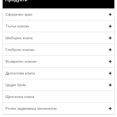
Сферичен кран
Тънък клапан
Шибърна клапа
Глобусен клапан
Възвратен клапан
Дроселова клапа
Цедки Vavle
Щепселна клапа
Ръчен задвижващ механизъм