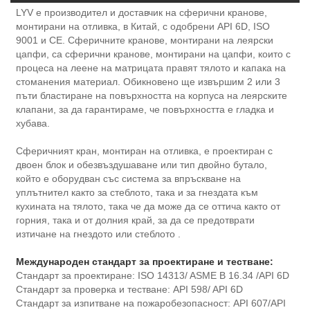
LYV е производител и доставчик на сферични кранове,
монтирани на отливка, в Китай, с одобрени API 6D, ISO
9001 и CE. Сферичните кранове, монтирани на леярски
цапфи, са сферични кранове, монтирани на цапфи, които с
процеса на леене на матрицата правят тялото и капака на
стоманения материал. Обикновено ще извършим 2 или 3
пъти бластиране на повърхността на корпуса на леярските
клапани, за да гарантираме, че повърхността е гладка и
хубава.
Сферичният кран, монтиран на отливка, е проектиран с
двоен блок и обезвъздушаване или тип двойно бутало,
който е оборудван със система за впръскване на
уплътнител както за стеблото, така и за гнездата към
кухината на тялото, така че да може да се оттича както от
горния, така и от долния край, за да се предотврати
изтичане на гнездото или стеблото .
Международен стандарт за проектиране и тестване:
Стандарт за проектиране: ISO 14313/ ASME B 16.34 /API 6D
Стандарт за проверка и тестване: API 598/ API 6D
Стандарт за изпитване на пожаробезопасност: API 607/API