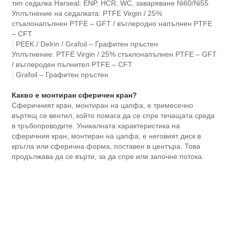
тип седалка Harseal: ENP, HCR, WC, заваряване Ni60/Ni55
Уплътнение на седалката: PTFE Virgin / 25%
стъклонапълнен PTFE – GFT / въглеродно напълнен PTFE
– CFT
: PEEK / Delrin / Grafoil – Графитен пръстен
Уплътнение: PTFE Virgin / 25% стъклонапълнен PTFE – GFT
/ въглероден пълнител PTFE – CFT
: Grafoil – Графитен пръстен
Какво е монтиран сферичен кран?
Сферичният кран, монтиран на цапфа, е тримесечно
въртящ се вентил, който помага да се спре течащата среда
в тръбопроводите. Уникалната характеристика на
сферичния кран, монтиран на цапфа, е неговият диск в
кръгла или сферична форма, поставен в центъра. Това
продължава да се върти, за да спре или започне потока.