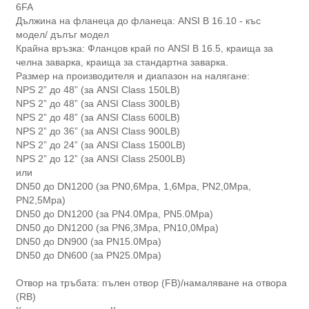
6FA
Дължина на фланеца до фланеца: ANSI B 16.10 - къс
модел/ дълъг модел
Крайна връзка: Фланцов край по ANSI B 16.5, краища за
челна заварка, краища за стандартна заварка.
Размер на производителя и диапазон на налягане:
NPS 2” до 48” (за ANSI Class 150LB)
NPS 2” до 48” (за ANSI Class 300LB)
NPS 2” до 48” (за ANSI Class 600LB)
NPS 2” до 36” (за ANSI Class 900LB)
NPS 2” до 24” (за ANSI Class 1500LB)
NPS 2” до 12” (за ANSI Class 2500LB)
или
DN50 до DN1200 (за PN0,6Mpa, 1,6Mpa, PN2,0Mpa,
PN2,5Mpa)
DN50 до DN1200 (за PN4.0Mpa, PN5.0Mpa)
DN50 до DN1200 (за PN6,3Mpa, PN10,0Mpa)
DN50 до DN900 (за PN15.0Mpa)
DN50 до DN600 (за PN25.0Mpa)
Отвор на тръбата: пълен отвор (FB)/намаляване на отвора
(RB)