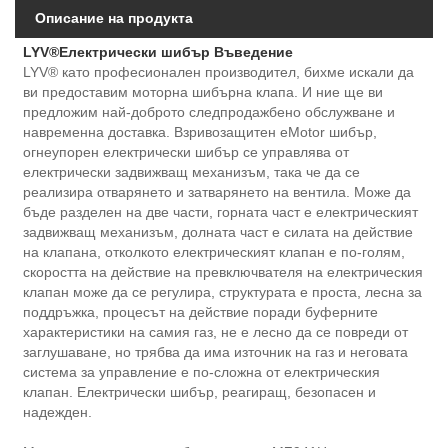
Описание на продукта
LYV®
Електрически шибър Въведение
LYV® като професионален производител, бихме искали да
ви предоставим моторна шибърна клапа. И ние ще ви
предложим най-доброто следпродажбено обслужване и
навременна доставка. Взривозащитен eMotor шибър,
огнеупорен електрически шибър се управлява от
електрически задвижващ механизъм, така че да се
реализира отварянето и затварянето на вентила. Може да
бъде разделен на две части, горната част е електрическият
задвижващ механизъм, долната част е силата на действие
на клапана, отколкото електрическият клапан е по-голям,
скоростта на действие на превключвателя на електрическия
клапан може да се регулира, структурата е проста, лесна за
поддръжка, процесът на действие поради буферните
характеристики на самия газ, не е лесно да се повреди от
заглушаване, но трябва да има източник на газ и неговата
система за управление е по-сложна от електрическия
клапан. Електрически шибър, реагиращ, безопасен и
надежден.