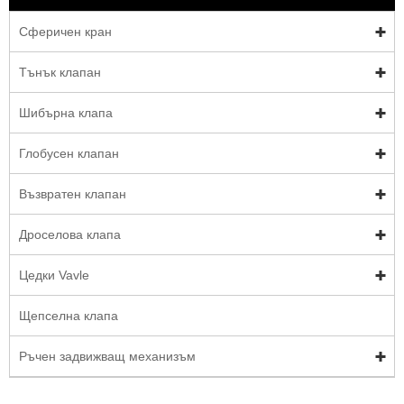
Сферичен кран
Тънък клапан
Шибърна клапа
Глобусен клапан
Възвратен клапан
Дроселова клапа
Цедки Vavle
Щепселна клапа
Ръчен задвижващ механизъм