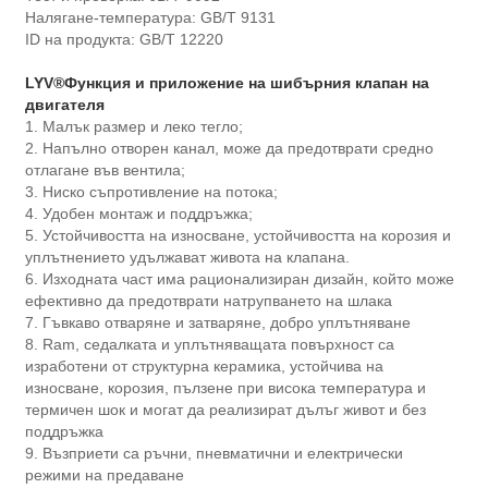
Налягане-температура: GB/T 9131
ID на продукта: GB/T 12220
LYV®
Функция и приложение на шибърния клапан на
двигателя
1. Малък размер и леко тегло;
2. Напълно отворен канал, може да предотврати средно
отлагане във вентила;
3. Ниско съпротивление на потока;
4. Удобен монтаж и поддръжка;
5. Устойчивостта на износване, устойчивостта на корозия и
уплътнението удължават живота на клапана.
6. Изходната част има рационализиран дизайн, който може
ефективно да предотврати натрупването на шлака
7. Гъвкаво отваряне и затваряне, добро уплътняване
8. Ram, седалката и уплътняващата повърхност са
изработени от структурна керамика, устойчива на
износване, корозия, пълзене при висока температура и
термичен шок и могат да реализират дълъг живот и без
поддръжка
9. Възприети са ръчни, пневматични и електрически
режими на предаване