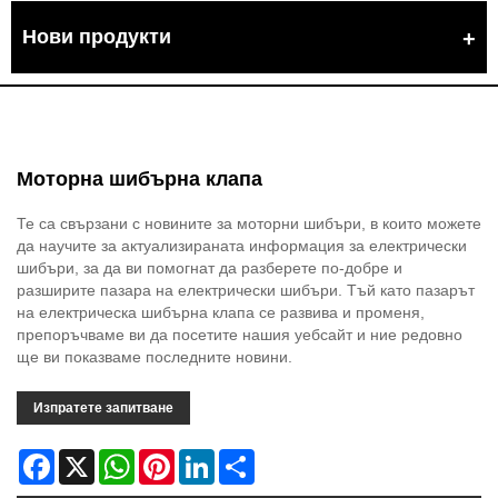
Нови продукти
Моторна шибърна клапа
Те са свързани с новините за моторни шибъри, в които можете
да научите за актуализираната информация за електрически
шибъри, за да ви помогнат да разберете по-добре и
разширите пазара на електрически шибъри. Тъй като пазарът
на електрическа шибърна клапа се развива и променя,
препоръчваме ви да посетите нашия уебсайт и ние редовно
ще ви показваме последните новини.
Изпратете запитване
Facebook
X
WhatsApp
Pinterest
LinkedIn
Share