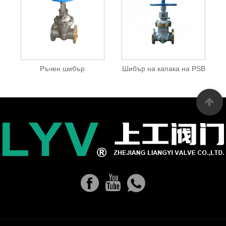
Ръчен шибър
Шибър на капака на PSB