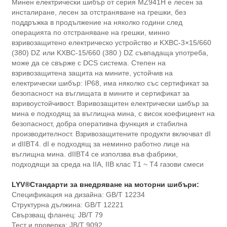
Минен електрически шибър от серия MZ941H е лесен за
инсталиране, лесен за отстраняване на грешки, без
поддръжка в продължение на няколко години след
операцията по отстраняване на грешки, минно
взривозащитено електрическо устройство и KXBC-3×15/660
(380) DZ или KXBC-15/660 (380 ) DZ съвпадаща употреба,
може да се свърже с DCS система. Степен на
взривозащитена защита на мините, устойчив на
електрически шибър: IP68, има няколко със сертификат за
безопасност на въглищата в мините и сертификат за
взривоустойчивост. Взривозащитен електрически шибър за
мина е подходящ за въглищна мина, с висок коефициент на
безопасност, добра оперативна функция и стабилна
производителност. Взривозащитените продукти включват dI
и dIIBT4. dI е подходящ за неминно работно лице на
въглищна мина. dIIBT4 се използва във фабрики,
подходящи за среда на IIA, IIB клас T1 ~ T4 газови смеси
LYV®
Стандарти за внедряване на моторни шибъри:
Спецификация на дизайна: GB/T 12234
Структурна дължина: GB/T 12221
Свързващ фланец: JB/T 79
Тест и проверка: JB/T 9092