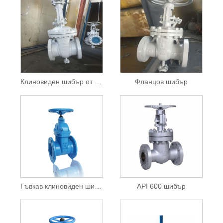
Клиновиден шибър от лята стомана
Фланцов шибър
Гъвкав клиновиден шибър
API 600 шибър