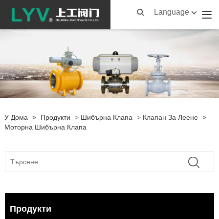
Language
У Дома
>
Продукти
>
Шибърна Клапа
>
Клапан За Леене
>
Моторна Шибърна Клапа
Продукти